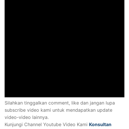
Belajar SPSS
Tutorial Olah Data
Silahkan tinggalkan comment, like dan jangan lupa
subscribe video kami untuk mendapatkan update
video-video lainnya.
Kunjungi Channel Youtube Video Kami
Konsultan