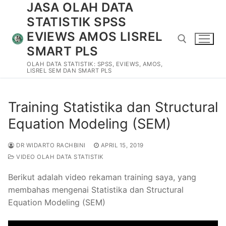
JASA OLAH DATA
Lompat
ke
STATISTIK SPSS
konten
EVIEWS AMOS LISREL
SMART PLS
OLAH DATA STATISTIK: SPSS, EVIEWS, AMOS,
LISREL SEM DAN SMART PLS
Cari:
Training Statistika dan Structural
Equation Modeling (SEM)
DR WIDARTO RACHBINI
APRIL 15, 2019
VIDEO OLAH DATA STATISTIK
Cari:
Berikut adalah video rekaman training saya, yang
membahas mengenai Statistika dan Structural
Beranda
Equation Modeling (SEM)
Tentang Kami