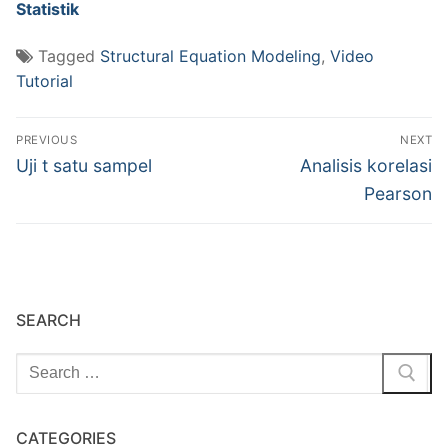
Statistik
Tagged
Structural Equation Modeling
,
Video
Tutorial
Navigasi
PREVIOUS
NEXT
pos
Previous
Next
Uji t satu sampel
Analisis korelasi
post:
post:
Pearson
SEARCH
Cari:
CATEGORIES