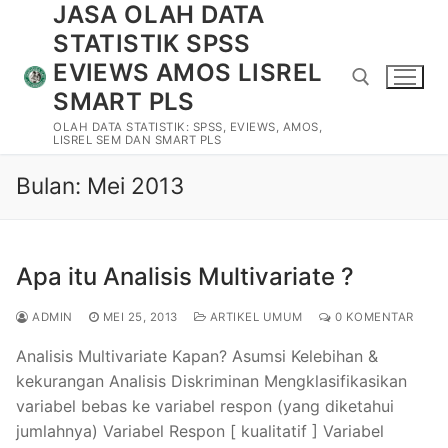
JASA OLAH DATA
Lompat
ke
STATISTIK SPSS
konten
EVIEWS AMOS LISREL
SMART PLS
OLAH DATA STATISTIK: SPSS, EVIEWS, AMOS,
LISREL SEM DAN SMART PLS
Cari:
Bulan:
Mei 2013
Apa itu Analisis Multivariate ?
Cari:
ADMIN
MEI 25, 2013
ARTIKEL UMUM
0 KOMENTAR
Analisis Multivariate Kapan? Asumsi Kelebihan &
kekurangan Analisis Diskriminan Mengklasifikasikan
Beranda
variabel bebas ke variabel respon (yang diketahui
jumlahnya) Variabel Respon [ kualitatif ] Variabel
Tentang Kami