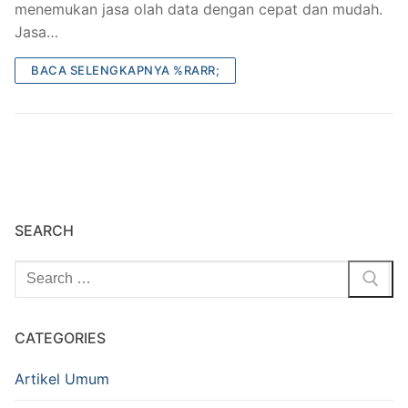
menemukan jasa olah data dengan cepat dan mudah.
Belajar SPSS
Jasa…
Tutorial Olah Data
BACA SELENGKAPNYA %RARR;
SEARCH
Cari:
CATEGORIES
Artikel Umum