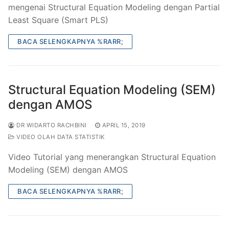
mengenai Structural Equation Modeling dengan Partial
Belajar SPSS
Least Square (Smart PLS)
Tutorial Olah Data
BACA SELENGKAPNYA %RARR;
Structural Equation Modeling (SEM)
dengan AMOS
DR WIDARTO RACHBINI
APRIL 15, 2019
VIDEO OLAH DATA STATISTIK
Video Tutorial yang menerangkan Structural Equation
Modeling (SEM) dengan AMOS
BACA SELENGKAPNYA %RARR;