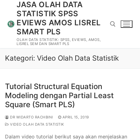
JASA OLAH DATA
Lompat
ke
STATISTIK SPSS
konten
EVIEWS AMOS LISREL
SMART PLS
OLAH DATA STATISTIK: SPSS, EVIEWS, AMOS,
LISREL SEM DAN SMART PLS
Cari:
Kategori:
Video Olah Data Statistik
Tutorial Structural Equation
Modeling dengan Partial Least
Cari:
Square (Smart PLS)
DR WIDARTO RACHBINI
APRIL 15, 2019
Beranda
VIDEO OLAH DATA STATISTIK
Tentang Kami
Dalam video tutorial berikut saya akan menjelaskan