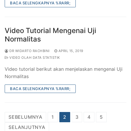
BACA SELENGKAPNYA %RARR;
Video Tutorial Mengenai Uji
Normalitas
DR WIDARTO RACHBINI
APRIL 15, 2019
VIDEO OLAH DATA STATISTIK
Video tutorial berikut akan menjelaskan mengenai Uji
Normalitas
BACA SELENGKAPNYA %RARR;
Paginasi
SEBELUMNYA
1
2
3
4
5
pos
SELANJUTNYA